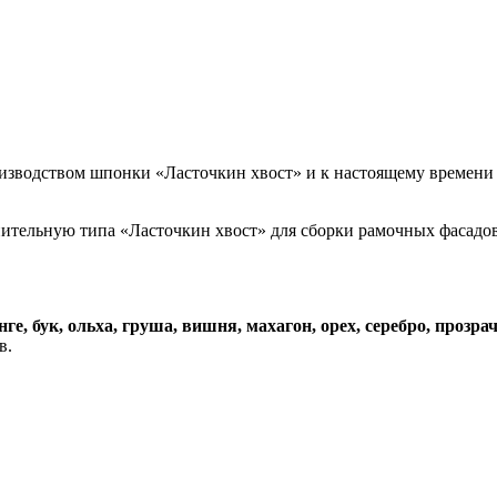
роизводством шпонки «Ласточкин хвост» и к настоящему времен
ительную типа «Ласточкин хвост» для сборки рамочных фасадов
нге, бук, ольха, груша, вишня, махагон, орех, серебро, прозр
в.