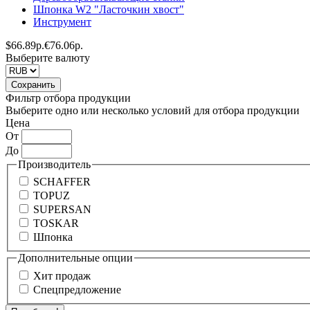
Шпонка W2 "Ласточкин хвост"
Инструмент
$
66.89р.
€
76.06р.
Выберите валюту
Фильтр отбора продукции
Выберите одно или несколько условий для отбора продукции
Цена
От
До
Производитель
SCHAFFER
TOPUZ
SUPERSAN
TOSKAR
Шпонка
Дополнительные опции
Хит продаж
Спецпредложение