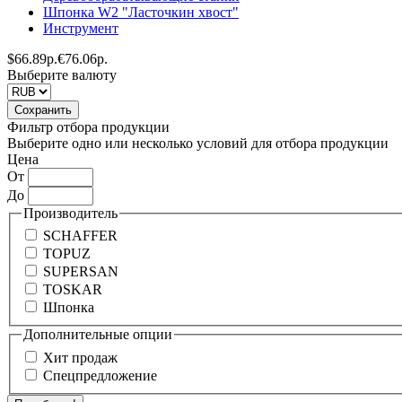
Шпонка W2 "Ласточкин хвост"
Инструмент
$
66.89р.
€
76.06р.
Выберите валюту
Фильтр отбора продукции
Выберите одно или несколько условий для отбора продукции
Цена
От
До
Производитель
SCHAFFER
TOPUZ
SUPERSAN
TOSKAR
Шпонка
Дополнительные опции
Хит продаж
Спецпредложение